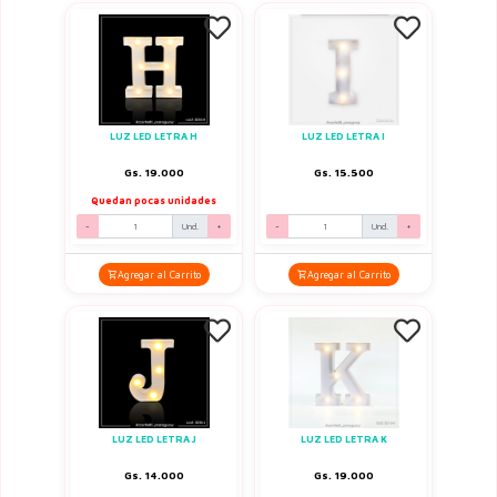
LUZ LED LETRA H
LUZ LED LETRA I
Gs. 19.000
Gs. 15.500
Quedan pocas unidades
-
Und.
+
-
Und.
+
Agregar al Carrito
Agregar al Carrito
LUZ LED LETRA J
LUZ LED LETRA K
Gs. 14.000
Gs. 19.000