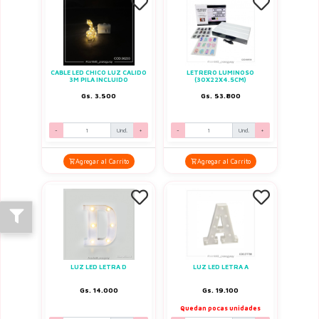
CABLE LED CHICO LUZ CALIDO
LETRERO LUMINOSO
3M PILA INCLUIDO
(30X22X4.5CM)
Gs. 3.500
Gs. 53.800
-
Und.
+
-
Und.
+
Agregar al Carrito
Agregar al Carrito
LUZ LED LETRA D
LUZ LED LETRA A
Gs. 14.000
Gs. 19.100
Quedan pocas unidades