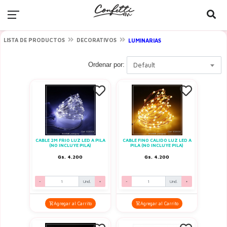
LISTA DE PRODUCTOS
DECORATIVOS
LUMINARIAS
Ordenar por:
Default
CABLE 2M FRIO LUZ LED A PILA
CABLE FINO CALIDO LUZ LED A
(NO INCLUYE PILA)
PILA (NO INCLUYE PILA)
Gs. 4.200
Gs. 4.200
-
Und.
+
-
Und.
+
Agregar al Carrito
Agregar al Carrito