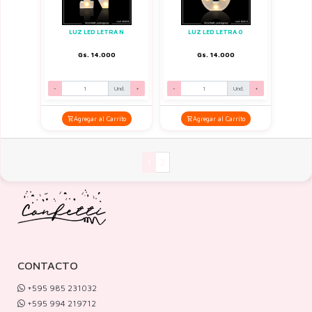
LUZ LED LETRA N
LUZ LED LETRA O
Gs. 14.000
Gs. 14.000
-
Und.
+
-
Und.
+
Agregar al Carrito
Agregar al Carrito
1
2
CONTACTO
+595 985 231032
+595 994 219712