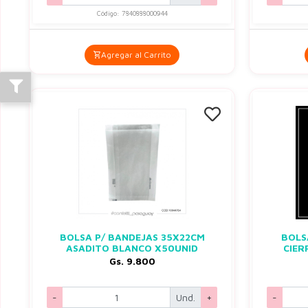
Código: 7840888000944
Agregar al Carrito
BOLSA P/ BANDEJAS 35X22CM
BOLS
ASADITO BLANCO X50UNID
CIER
Gs. 9.800
-
Und.
+
-