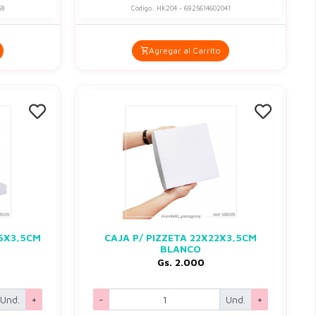
58
Código: HK204 - 6925614602041
Agregar al Carrito
,5X3,5CM
CAJA P/ PIZZETA 22X22X3,5CM
BLANCO
Gs. 2.000
Und.
+
-
Und.
+