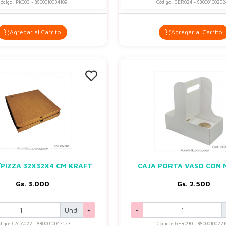
ódigo: PK003 - 8800010034109
Código: GER024 - 8800010020
Agregar al Carrito
Agregar al Carrito
/PIZZA 32X32X4 CM KRAFT
CAJA PORTA VASO CON 
Gs. 3.000
Gs. 2.500
Und.
+
-
digo: CAJA022 - 8800010047123
Código: GER090 - 88000100221