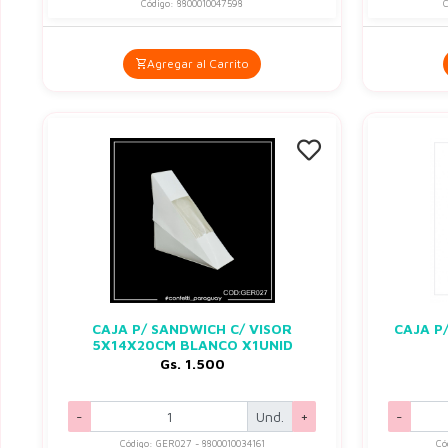
Código: 8800010047598
C
Agregar al Carrito
CAJA P/ SANDWICH C/ VISOR
CAJA P
5X14X20CM BLANCO X1UNID
Gs. 1.500
-
Und.
+
-
Código: GER027 - 8800010034161
Có