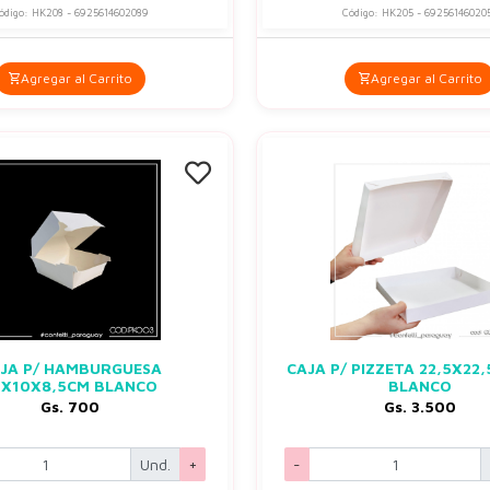
ódigo: HK208 - 6925614602089
Código: HK205 - 69256146020
Agregar al Carrito
Agregar al Carrito
JA P/ HAMBURGUESA
CAJA P/ PIZZETA 22,5X22
0X10X8,5CM BLANCO
BLANCO
Gs. 700
Gs. 3.500
Und.
+
-