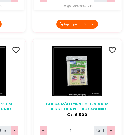
35
Código: 7840888001248
Agregar al Carrito
X15CM
BOLSA P/ALIMENTO 32X20CM
5UNID
CIERRE HERMETICO X8UNID
Gs. 6.500
Und.
+
-
Und.
+