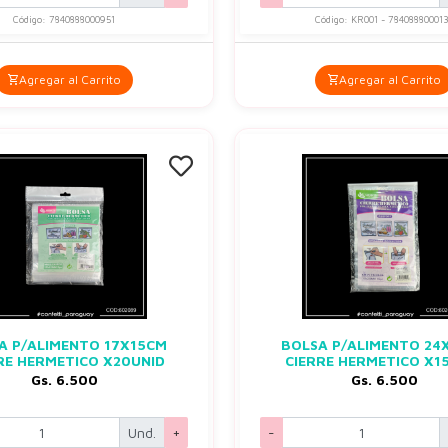
Código: 7840888000951
Código: KR001 - 78408880001
Agregar al Carrito
Agregar al Carrito
A P/ALIMENTO 17X15CM
BOLSA P/ALIMENTO 24
RE HERMETICO X20UNID
CIERRE HERMETICO X1
Gs. 6.500
Gs. 6.500
Und.
+
-