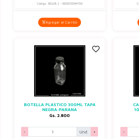
Código: BOL08.2 - 8800010044764
C
Agregar al Carrito
BOTELLA PLASTICO 300ML TAPA
CA
NEGRA-PARANA
1
Gs. 2.800
-
Und.
+
-