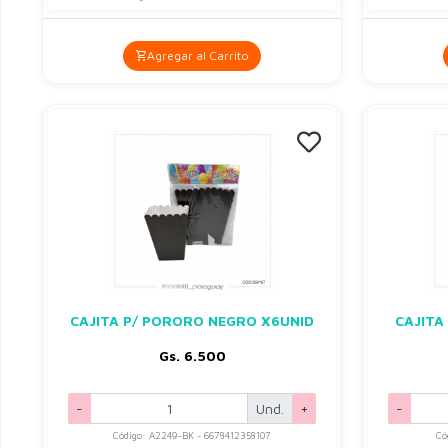
Agregar al Carrito
CAJITA P/ PORORO NEGRO X6UNID
CAJITA
Gs. 6.500
-
Und.
+
-
Código: A2249-BK - 6678412358107
Có