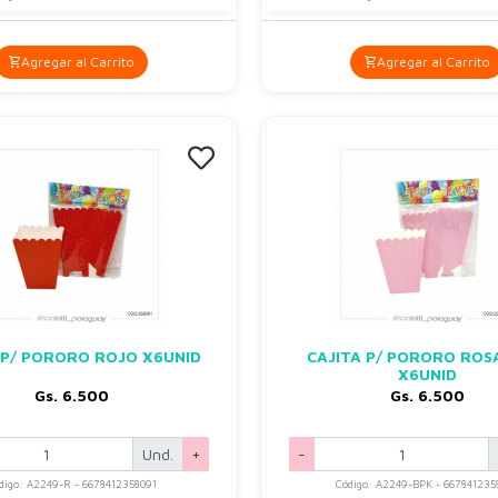
Agregar al Carrito
Agregar al Carrito
 P/ PORORO ROJO X6UNID
CAJITA P/ PORORO ROS
X6UNID
Gs. 6.500
Gs. 6.500
Und.
+
-
digo: A2249-R - 6678412358091
Código: A2249-BPK - 667841235