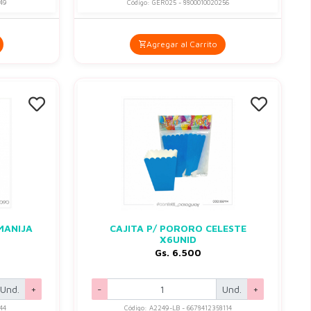
249
Código: GER025 - 8800010020256
Agregar al Carrito
MANIJA
CAJITA P/ PORORO CELESTE
X6UNID
Gs. 6.500
Und.
+
-
Und.
+
44
Código: A2249-LB - 6678412358114