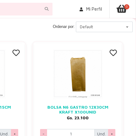
0
Mi Perfil
Ordenar por:
Default
X15CM
BOLSA N6 GASTRO 12X30CM
KRAFT X100UNID
Gs. 23.100
Und.
+
-
Und.
+