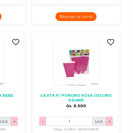
Agregar al Carrito
A BEBE
CAJITA P/ PORORO ROSA OSCURO
X6UNID
Gs. 6.500
Und.
+
-
Und.
+
8169
Código: A2249-P - 6678412358138