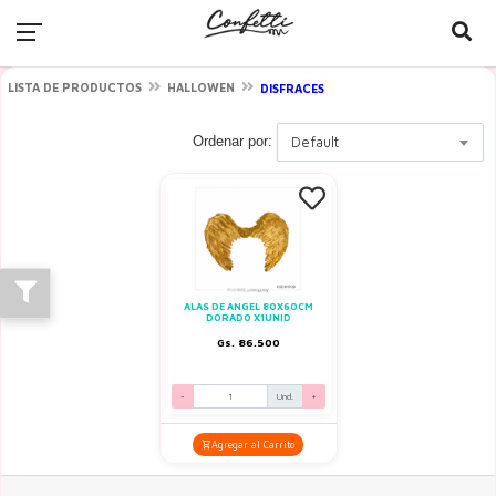
LISTA DE PRODUCTOS
HALLOWEN
DISFRACES
Ordenar por:
Default
ALAS DE ANGEL 80X60CM
DORADO X1UNID
Gs. 86.500
-
Und.
+
Agregar al Carrito